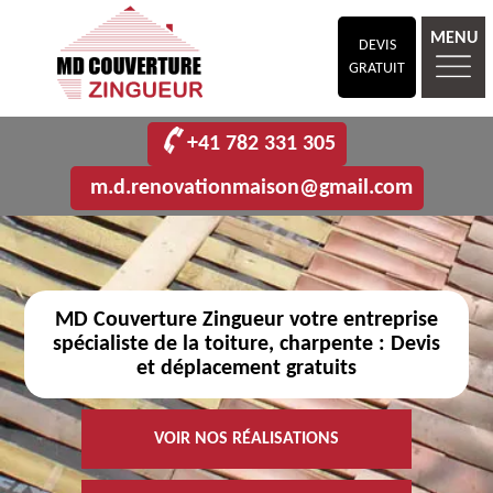
MENU
DEVIS
GRATUIT
+41 782 331 305
m.d.renovationmaison@gmail.com
MD Couverture Zingueur votre entreprise
spécialiste de la toiture, charpente : Devis
et déplacement gratuits
VOIR NOS RÉALISATIONS