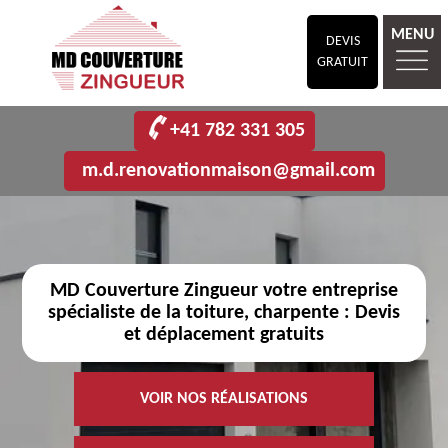
MENU
DEVIS
GRATUIT
+41 782 331 305
m.d.renovationmaison@gmail.com
MD Couverture Zingueur votre entreprise
spécialiste de la toiture, charpente : Devis
et déplacement gratuits
VOIR NOS RÉALISATIONS