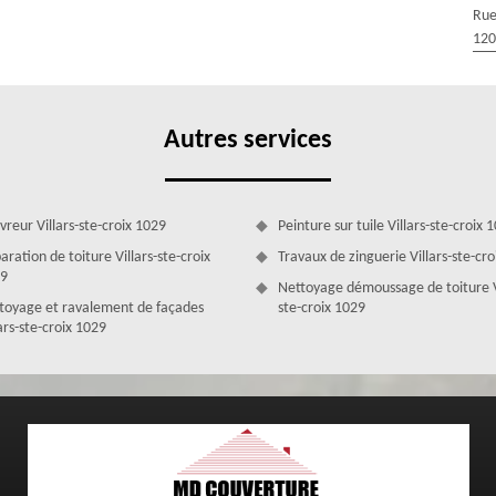
is aussi performantes. Nous allons tout mettre en œuvre pour vous
Rue
eront un total confort à l’intérieur de votre maison. Comptez sur nous
120
ux selon les règles de l’art.
Autres services
vreur Villars-ste-croix 1029
Peinture sur tuile Villars-ste-croix 
aration de toiture Villars-ste-croix
Travaux de zinguerie Villars-ste-cr
9
Nettoyage démoussage de toiture V
toyage et ravalement de façades
ste-croix 1029
ars-ste-croix 1029
 par notre établissement
Couverture Zingueur propose un tarif changement de velux à Villars-
 Ce prix changement de velux variera selon les besoins et consignes de
er, le modèle de velux à installer, le coût des fournitures, la durée de