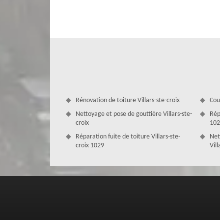
nos réalisations soient, non seulement esthétiques, ma
permettre de disposer de fenêtres de toit qui vous octroi
pour fournir des prestations de qualité et réaliser des trava
Rénovation de toiture Villars-ste-croix
Cou
Nettoyage et pose de gouttière Villars-ste-
Rép
croix
102
Réparation fuite de toiture Villars-ste-
Net
croix 1029
Vill
Le tarif changement de velux appliqué
En tant que couvreur pas cher du 1029, l’entreprise MD 
ste-croix abordable et à la portée de toutes les bourses.
chacun. En général, il sera fixé selon le matériau à manipul