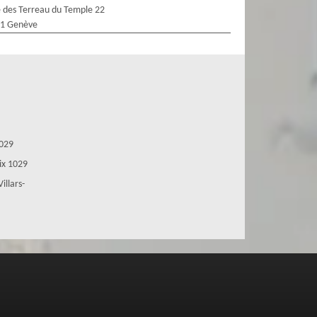
 des Terreau du Temple 22
1 Genève
1029
oix 1029
illars-