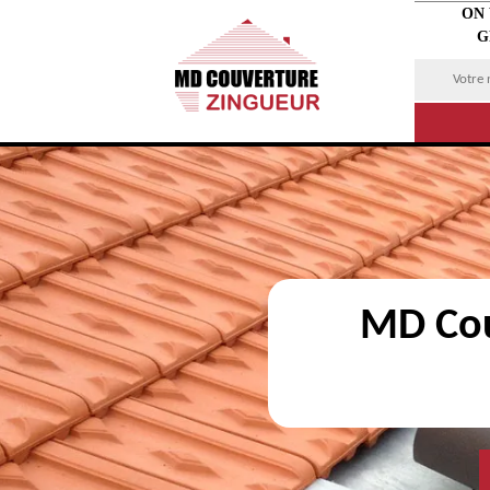
ON
G
MD Cou