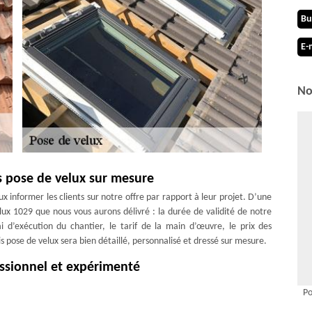
Bu
E-
No
s pose de velux sur mesure
eux informer les clients sur notre offre par rapport à leur projet. D’une
elux 1029 que nous vous aurons délivré : la durée de validité de notre
ai d’exécution du chantier, le tarif de la main d’œuvre, le prix des
 pose de velux sera bien détaillé, personnalisé et dressé sur mesure.
essionnel et expérimenté
 Zingueur si vous recherchez un couvreur pose fenêtre de toit 1029 à
Po
ons, nous mettons en avant notre professionnalisme, de façon à ce que