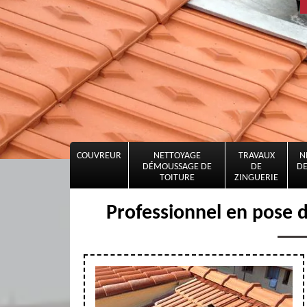
COUVREUR
NETTOYAGE
TRAVAUX
N
DÉMOUSSAGE DE
DE
DE
TOITURE
ZINGUERIE
Professionnel en pose d