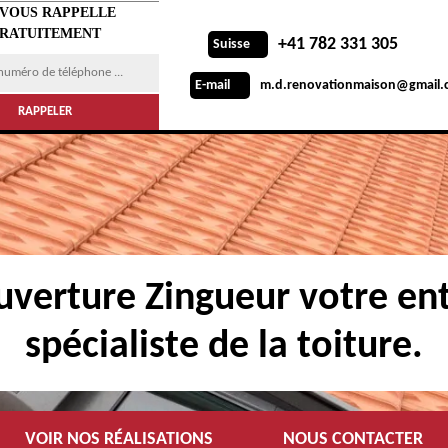
 VOUS RAPPELLE
RATUITEMENT
+41 782 331 305
Suisse
m.d.renovationmaison@gmail.
E-mail
verture Zingueur votre ent
spécialiste de la toiture.
VOIR NOS RÉALISATIONS
NOUS CONTACTER