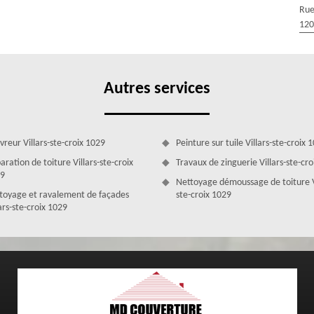
geux, sans compromettre la qualité de nos services. Nous avons à cœur
Rue
lisant des matériaux durables et en mettant en œuvre des techniques de
120
 et notre souci du détail, nous vous garantissons des résultats
devis.
Autres services
vreur Villars-ste-croix 1029
Peinture sur tuile Villars-ste-croix 
aration de toiture Villars-ste-croix
Travaux de zinguerie Villars-ste-cr
9
Nettoyage démoussage de toiture V
toyage et ravalement de façades
ste-croix 1029
ars-ste-croix 1029
ation de toiture
ensité permettra aux habitants d’une maison de vivre confortablement
nore. Grâce à un toit bien isolé, vous ressentirez de la fraîcheur en