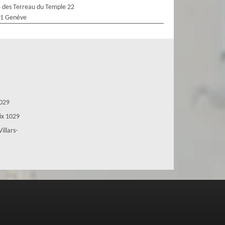
 des Terreau du Temple 22
1 Genève
1029
oix 1029
illars-