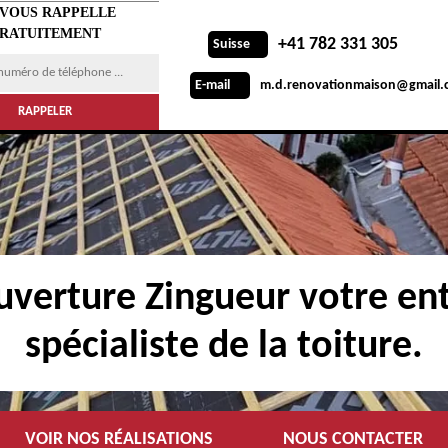
 VOUS RAPPELLE
RATUITEMENT
+41 782 331 305
Suisse
m.d.renovationmaison@gmail.
E-mail
verture Zingueur votre ent
spécialiste de la toiture.
VOIR NOS RÉALISATIONS
NOUS CONTACTER