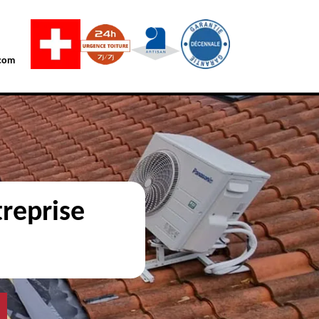
com
reprise