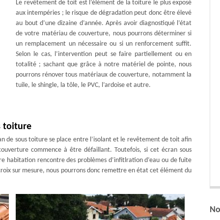
Le revêtement de toit est l’élément de la toiture le plus exposé
aux intempéries ; le risque de dégradation peut donc être élevé
au bout d’une dizaine d’année. Après avoir diagnostiqué l’état
de votre matériau de couverture, nous pourrons déterminer si
un remplacement un nécessaire ou si un renforcement suffit.
Selon le cas, l’intervention peut se faire partiellement ou en
totalité ; sachant que grâce à notre matériel de pointe, nous
pourrons rénover tous matériaux de couverture, notamment la
tuile, le shingle, la tôle, le PVC, l’ardoise et autre.
 toiture
n de sous toiture se place entre l’isolant et le revêtement de toit afin
ouverture commence à être défaillant. Toutefois, si cet écran sous
re habitation rencontre des problèmes d’infitlration d’eau ou de fuite
e-croix sur mesure, nous pourrons donc remettre en état cet élément du
No