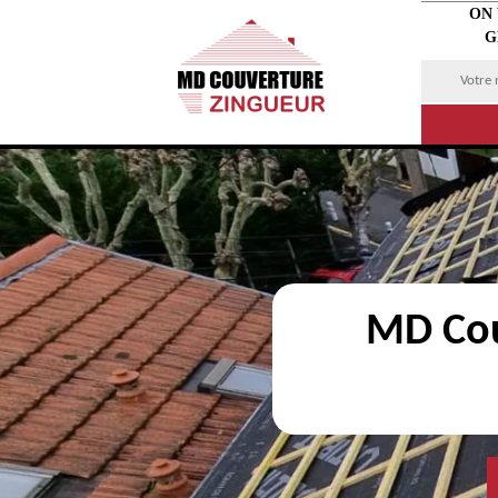
ON
G
MD Cou