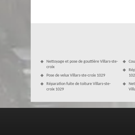
notre entreprise s'engage à vous offrir des tarifs avanta
de vous fournir un excellent rapport qualité-prix, en uti
rénovation innovantes. Avec notre expertise reconnue
exceptionnels à un prix abordable. Faites une demande de 
Nettoyage et pose de gouttière Villars-ste-
Cou
croix
Rép
Pose de velux Villars-ste-croix 1029
102
Réparation fuite de toiture Villars-ste-
Net
croix 1029
Vill
Notre savoir-faire en rénovation d’isol
L’isolation de la toiture est importante puisque son int
dans une température ambiante et loin de la pollution so