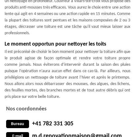
un nettoyage en profondeur. Couvreur à Villars-ste-croix vous propose des
produits anti-mousses très efficaces. Vous aurez le choix entre une action
lente qui agit en 4 semaines ou une action rapide en 15 minutes. Comme
la plupart des toitures sont pentues et les maisons composées de 2 ou 3
étages, décrasser une toiture est une tâche qu'il vaut mieux laisser aux
professionnels.
Le moment opportun pour nettoyer les toits
Il est préconisé de choisir le bon moment pour nettoyer la toiture afin que
le produit agisse de façon optimale et rendre votre toiture propre
comme jamais. Nous éviterons d’intervenir durant la saison des pluies
puisque l’opération n’aura aucun effet dans ce cas-là. Par ailleurs, nous
privilégions un nettoyage de toiture avant l’hiver et après le printemps.
Nous allons alors nous débarrasser des mousses, des algues, des lichens,
des feuilles mortes, des branches mortes et de tout autre débris qui ont
pris place sur votre belle toiture.
Nos coordonnées
+41 782 331 305
Bureau
m.d.renovationmaison@gmail.com
E-mail