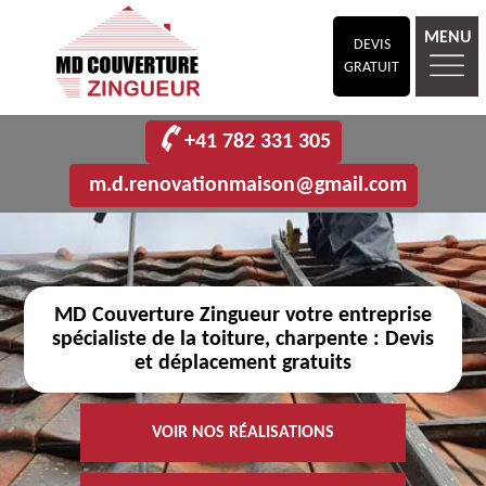
MENU
DEVIS
GRATUIT
+41 782 331 305
m.d.renovationmaison@gmail.com
MD Couverture Zingueur votre entreprise
spécialiste de la toiture, charpente : Devis
et déplacement gratuits
VOIR NOS RÉALISATIONS