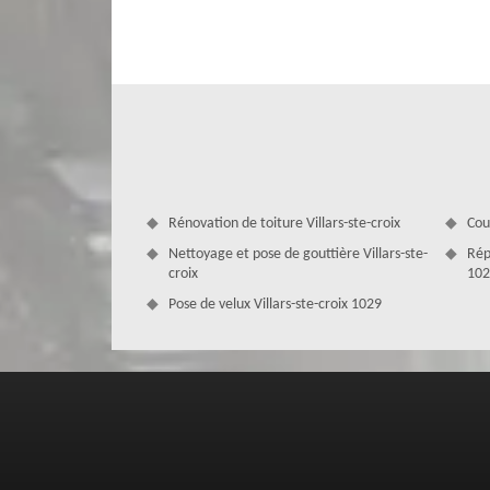
MD Couverture Zingueur est une entreprise de couverture,
ville de Villars-ste-croix 1029. Nous sommes constitués 
qui disposent des savoir-faire requis pour renforcer l’étan
projets, nous n’allons utiliser que des outillages et matér
Ainsi, pour prendre en main vos problèmes d’étanchéité à 
Rénovation de toiture Villars-ste-croix
Cou
Nettoyage et pose de gouttière Villars-ste-
Rép
croix
102
Pose de velux Villars-ste-croix 1029
Remettez vos travaux de fuite d’eau t
Vous souhaitez que la réparation de fuite de votre toit so