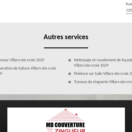
 nous sommes aptes à renforcer l’étanchéité de votre toiture dans la
Rue
de plusieurs artisans couvreurs 1029 très expérimentés, compétents et
120
chéité de votre toiture ou vos sous toiture. Pour la réalisation de vos
iaux professionnels, modernes et qui sont à la pointe de la technologie.
Villars-ste-croix, n’hésitez pas à contacter MD Couverture Zingueur.
Autres services
vreur Villars-ste-croix 1029
Nettoyage et ravalement de façad
Villars-ste-croix 1029
aration de toiture Villars-ste-croix
9
Peinture sur tuile Villars-ste-croix 
Travaux de zinguerie Villars-ste-cr
oiture à MD Couverture Zingueur
it réalisée dans les normes et les règles de l’art, c’est pourquoi vous