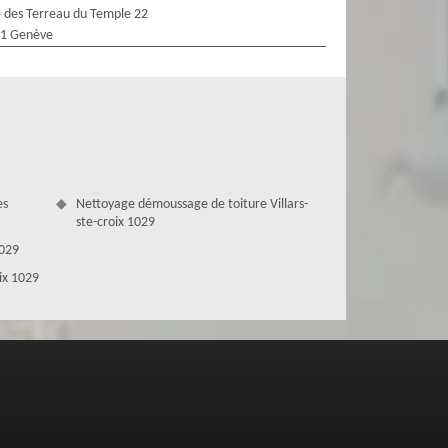
 des Terreau du Temple 22
1 Genève
es
Nettoyage démoussage de toiture Villars-
ste-croix 1029
1029
oix 1029