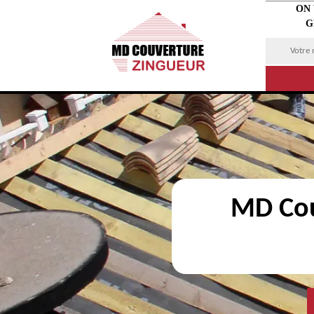
ON
G
MD Cou