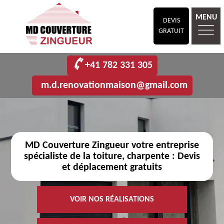
MENU
DEVIS
GRATUIT
+41 782 331 305
m.d.renovationmaison@gmail.com
MD Couverture Zingueur votre entreprise
spécialiste de la toiture, charpente : Devis
et déplacement gratuits
VOIR NOS RÉALISATIONS